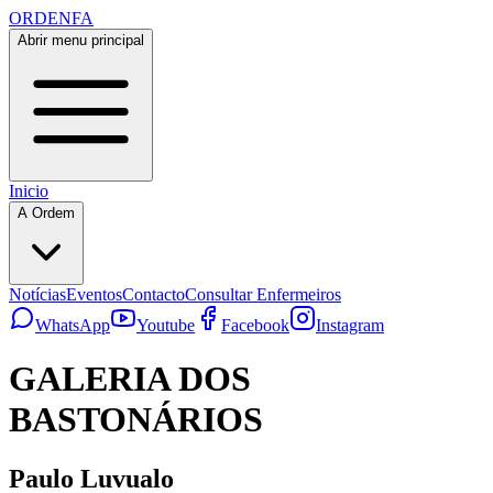
ORDENFA
Abrir menu principal
Inicio
A Ordem
Notícias
Eventos
Contacto
Consultar Enfermeiros
WhatsApp
Youtube
Facebook
Instagram
GALERIA DOS
BASTONÁRIOS
Paulo Luvualo