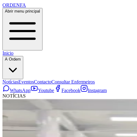
ORDENFA
Abrir menu principal
Inicio
A Ordem
Notícias
Eventos
Contacto
Consultar Enfermeiros
WhatsApp
Youtube
Facebook
Instagram
NOTÍCIAS