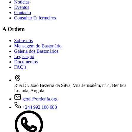
Notícias
Eventos
Contacto
Consultar Enfermeiros
A Ordem
Sobre nós
Mensagem do Bastonário
Galeria dos Bastonários
Legislação
Documentos
FAQ's
Rua Dr. João Bezerra da Silva, Vila Jerusalém, nº 4, Benfica
Luanda, Angola
geral@ordenfa.org
+244 992 100 688