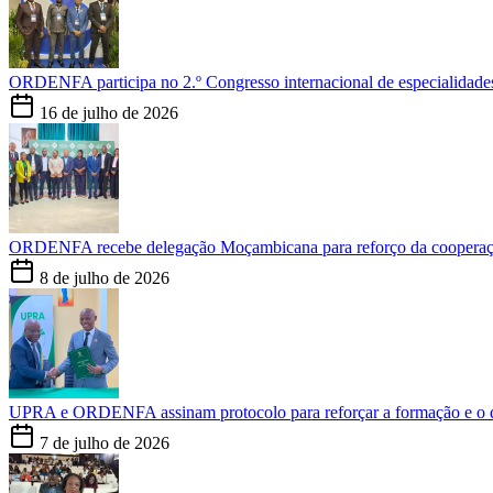
ORDENFA participa no 2.º Congresso internacional de especialida
16 de julho de 2026
ORDENFA recebe delegação Moçambicana para reforço da coopera
8 de julho de 2026
UPRA e ORDENFA assinam protocolo para reforçar a formação e o
7 de julho de 2026